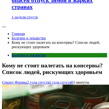
опасен отпуск зимой в жарких
странах
1 неделя спустя
Главная
Болезни и лекарства
Кому не стоит налегать на консервы? Список людей,
рискующих здоровьем
Болезни и лекарства
Кому не стоит налегать на консервы?
Список людей, рискующих здоровьем
Секрет Фирмы
2 года спустя
2 года спустя
0
1 минуты