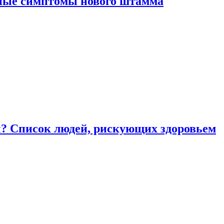
вные симптомы нового штамма
ы? Список людей, рискующих здоровьем