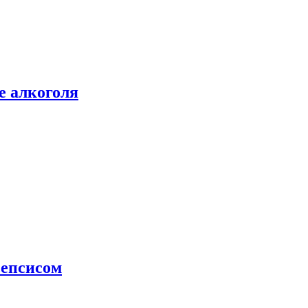
е алкоголя
сепсисом