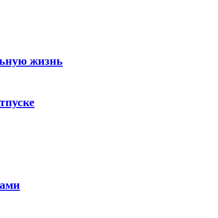
льную жизнь
тпуске
тами