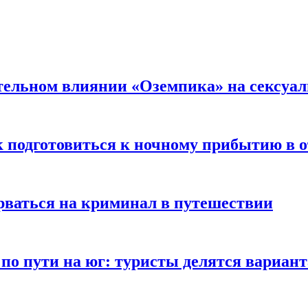
тельном влиянии «Оземпика» на сексуа
к подготовиться к ночному прибытию в о
арваться на криминал в путешествии
 по пути на юг: туристы делятся вариан