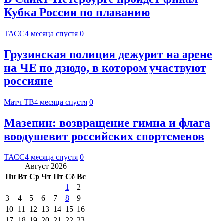
Кубка России по плаванию
ТАСС
4 месяца спустя
0
Грузинская полиция дежурит на арене
на ЧЕ по дзюдо, в котором участвуют
россияне
Матч ТВ
4 месяца спустя
0
Мазепин: возвращение гимна и флага
воодушевит российских спортсменов
ТАСС
4 месяца спустя
0
Август 2026
Пн
Вт
Ср
Чт
Пт
Сб
Вс
1
2
3
4
5
6
7
8
9
10
11
12
13
14
15
16
17
18
19
20
21
22
23