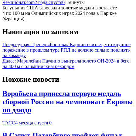
Чемпионат.com
2 года спустя
0
1 минуты
Бегуньи из США завоевали золотые медали в эстафете
4 по 100 м на Олимпийских играх 2024 года в Париже
(Франция).
Навигация по записям
Предыдущая:
Тренер «Ростова» Карпин считает, что крупное
поражение в прошлом туре РПЛ не должно сильно повлиять
на команду
Далее:
Марилейди Паулино выиграла золото ОИ-2024 в беге
на 400 м с олимпийским рекордом
Похожие новости
Воробьева принесла первую медаль
сборной России на чемпионате Европы
по дзюдо
ТАСС
4 месяца спустя
0
В Санкт-Петербурге пройдет финал