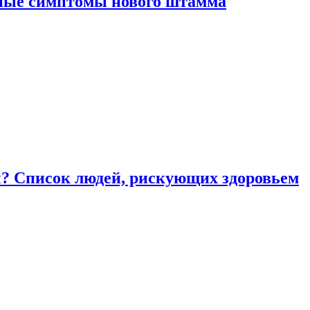
вные симптомы нового штамма
ы? Список людей, рискующих здоровьем