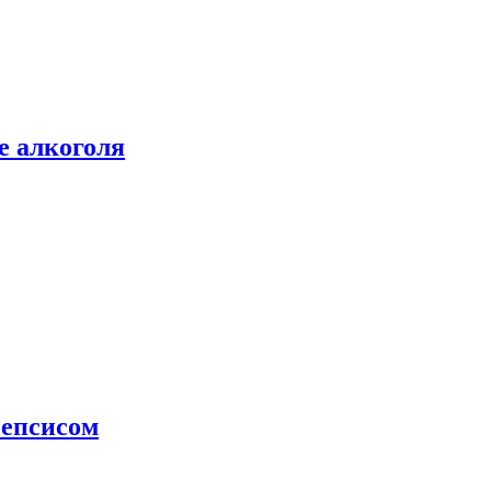
е алкоголя
сепсисом