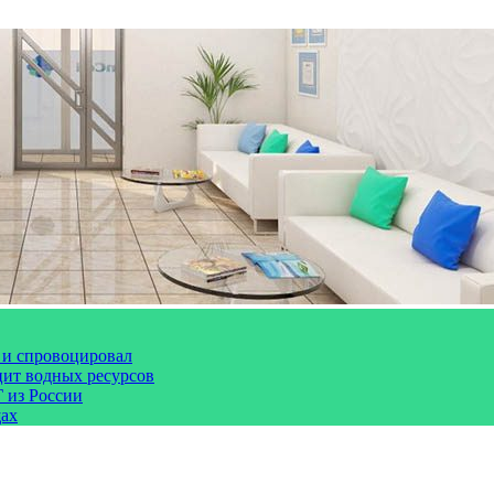
 и спровоцировал
цит водных ресурсов
 из России
щах