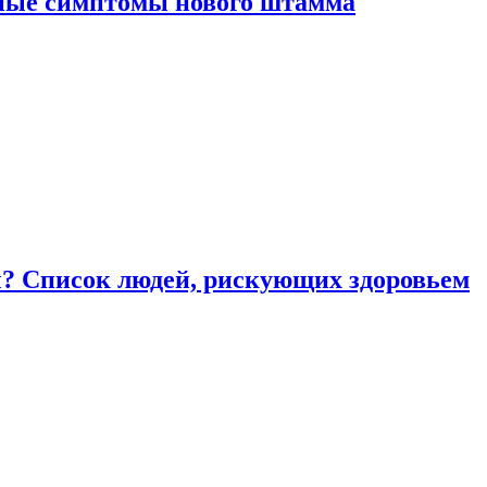
вные симптомы нового штамма
ы? Список людей, рискующих здоровьем