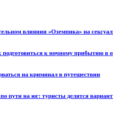
тельном влиянии «Оземпика» на сексуа
к подготовиться к ночному прибытию в о
арваться на криминал в путешествии
 по пути на юг: туристы делятся вариан