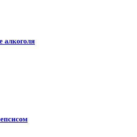
е алкоголя
сепсисом