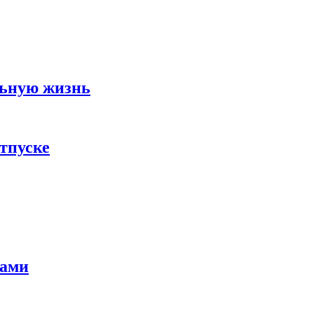
льную жизнь
тпуске
тами