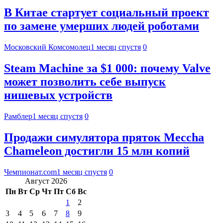
В Китае стартует социальный проект
по замене умерших людей роботами
Московский Комсомолец
1 месяц спустя
0
Steam Machine за $1 000: почему Valve
может позволить себе выпуск
нишевых устройств
Рамблер
1 месяц спустя
0
Продажи симулятора пряток Meccha
Chameleon достигли 15 млн копий
Чемпионат.com
1 месяц спустя
0
Август 2026
Пн
Вт
Ср
Чт
Пт
Сб
Вс
1
2
3
4
5
6
7
8
9