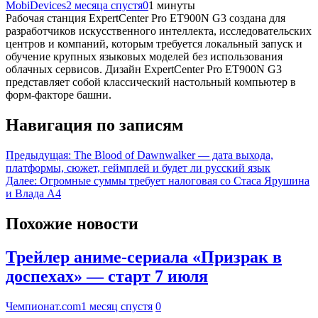
MobiDevices
2 месяца спустя
0
1 минуты
Рабочая станция ExpertCenter Pro ET900N G3 создана для
разработчиков искусственного интеллекта, исследовательских
центров и компаний, которым требуется локальный запуск и
обучение крупных языковых моделей без использования
облачных сервисов. Дизайн ExpertCenter Pro ET900N G3
представляет собой классический настольный компьютер в
форм-факторе башни.
Навигация по записям
Предыдущая:
The Blood of Dawnwalker — дата выхода,
платформы, сюжет, геймплей и будет ли русский язык
Далее:
Огромные суммы требует налоговая со Стаса Ярушина
и Влада А4
Похожие новости
Трейлер аниме-сериала «Призрак в
доспехах» — старт 7 июля
Чемпионат.com
1 месяц спустя
0