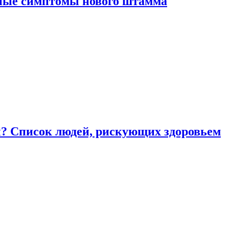
вные симптомы нового штамма
ы? Список людей, рискующих здоровьем