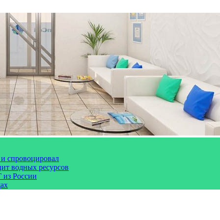
 и спровоцировал
цит водных ресурсов
 из России
щах