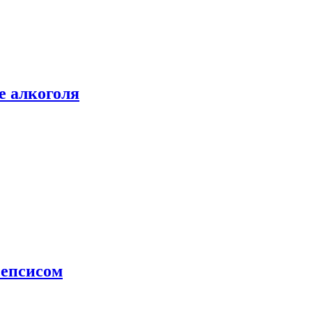
е алкоголя
сепсисом