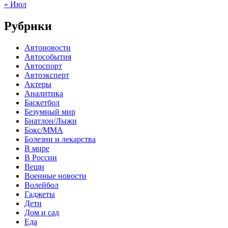
« Июл
Рубрики
Автоновости
Автособытия
Автоспорт
Автоэксперт
Актеры
Аналитика
Баскетбол
Безумный мир
Биатлон/Лыжи
Бокс/MMA
Болезни и лекарства
В мире
В России
Вещи
Военные новости
Волейбол
Гаджеты
Дети
Дом и сад
Еда