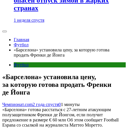
опасен отпуск зимой в жарких
странах
1 неделя спустя
Главная
Футбол
«Барселона» установила цену, за которую готова
продать Френки де Йонга
Футбол
«Барселона» установила цену,
за которую готова продать Френки
де Йонга
Чемпионат.com
2 года спустя
0
1 минуты
«Барселона» готова расстаться с 27-летним атакующим
полузащитником Френки де Йонгом, если получит
предложение в размере € 60 млн Об этом сообщает Football
Espana со ссылкой на журналиста Маттео Моретто.