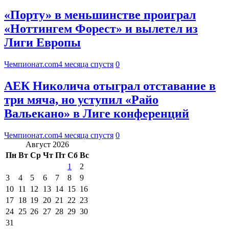
«Порту» в меньшинстве проиграл
«Ноттингем Форест» и вылетел из
Лиги Европы
Чемпионат.com
4 месяца спустя
0
АЕК Николича отыграл отставание в
три мяча, но уступил «Райо
Вальекано» в Лиге конференций
Чемпионат.com
4 месяца спустя
0
Август 2026
Пн
Вт
Ср
Чт
Пт
Сб
Вс
1
2
3
4
5
6
7
8
9
10
11
12
13
14
15
16
17
18
19
20
21
22
23
24
25
26
27
28
29
30
31