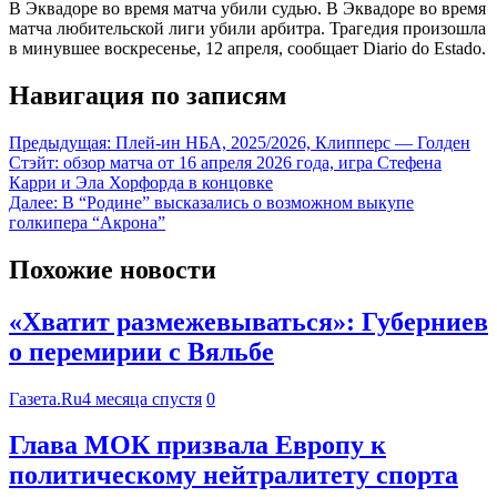
В Эквадоре во время матча убили судью. В Эквадоре во время
матча любительской лиги убили арбитра. Трагедия произошла
в минувшее воскресенье, 12 апреля, сообщает Diario do Estado.
Навигация по записям
Предыдущая:
Плей-ин НБА, 2025/2026, Клипперс — Голден
Стэйт: обзор матча от 16 апреля 2026 года, игра Стефена
Карри и Эла Хорфорда в концовке
Далее:
В “Родине” высказались о возможном выкупе
голкипера “Акрона”
Похожие новости
«Хватит размежевываться»: Губерниев
о перемирии с Вяльбе
Газета.Ru
4 месяца спустя
0
Глава МОК призвала Европу к
политическому нейтралитету спорта