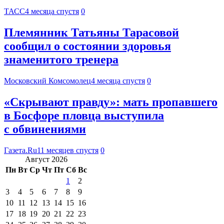
ТАСС
4 месяца спустя
0
Племянник Татьяны Тарасовой
сообщил о состоянии здоровья
знаменитого тренера
Московский Комсомолец
4 месяца спустя
0
«Скрывают правду»: мать пропавшего
в Босфоре пловца выступила
с обвинениями
Газета.Ru
11 месяцев спустя
0
Август 2026
Пн
Вт
Ср
Чт
Пт
Сб
Вс
1
2
3
4
5
6
7
8
9
10
11
12
13
14
15
16
17
18
19
20
21
22
23