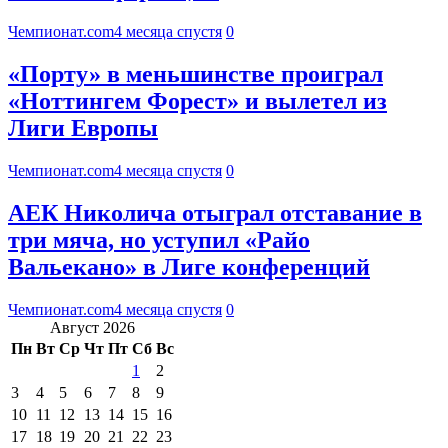
Чемпионат.com
4 месяца спустя
0
«Порту» в меньшинстве проиграл
«Ноттингем Форест» и вылетел из
Лиги Европы
Чемпионат.com
4 месяца спустя
0
АЕК Николича отыграл отставание в
три мяча, но уступил «Райо
Вальекано» в Лиге конференций
Чемпионат.com
4 месяца спустя
0
Август 2026
Пн
Вт
Ср
Чт
Пт
Сб
Вс
1
2
3
4
5
6
7
8
9
10
11
12
13
14
15
16
17
18
19
20
21
22
23