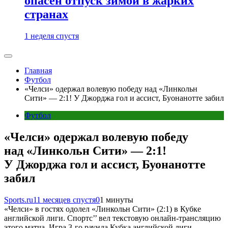
опасен отпуск зимой в жарких
странах
1 неделя спустя
Главная
Футбол
«Челси» одержал волевую победу над «Линкольн
Сити» — 2:1! У Джорджа гол и ассист, Буонанотте забил
Футбол
«Челси» одержал волевую победу
над «Линкольн Сити» — 2:1!
У Джорджа гол и ассист, Буонанотте
забил
Sports.ru
11 месяцев спустя
0
1 минуты
«Челси» в гостях одолел «Линкольн Сити» (2:1) в Кубке
английской лиги. Спортс’’ вел текстовую онлайн-трансляцию
этого матча. Игра 3-го раунда Кубка английской лиги