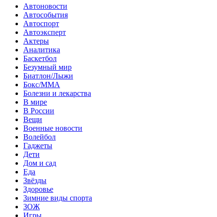
Автоновости
Автособытия
Автоспорт
Автоэксперт
Актеры
Аналитика
Баскетбол
Безумный мир
Биатлон/Лыжи
Бокс/MMA
Болезни и лекарства
В мире
В России
Вещи
Военные новости
Волейбол
Гаджеты
Дети
Дом и сад
Еда
Звёзды
Здоровье
Зимние виды спорта
ЗОЖ
Игры