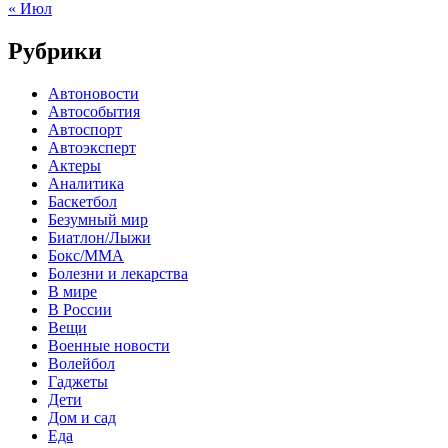
« Июл
Рубрики
Автоновости
Автособытия
Автоспорт
Автоэксперт
Актеры
Аналитика
Баскетбол
Безумный мир
Биатлон/Лыжи
Бокс/MMA
Болезни и лекарства
В мире
В России
Вещи
Военные новости
Волейбол
Гаджеты
Дети
Дом и сад
Еда