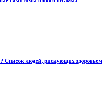
вные симптомы нового штамма
ы? Список людей, рискующих здоровьем