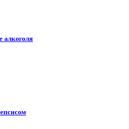
е алкоголя
сепсисом