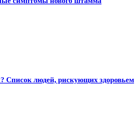
вные симптомы нового штамма
ы? Список людей, рискующих здоровьем