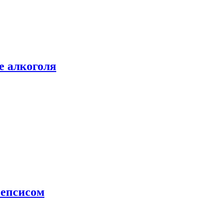
е алкоголя
сепсисом