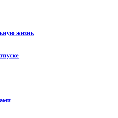
льную жизнь
тпуске
тами