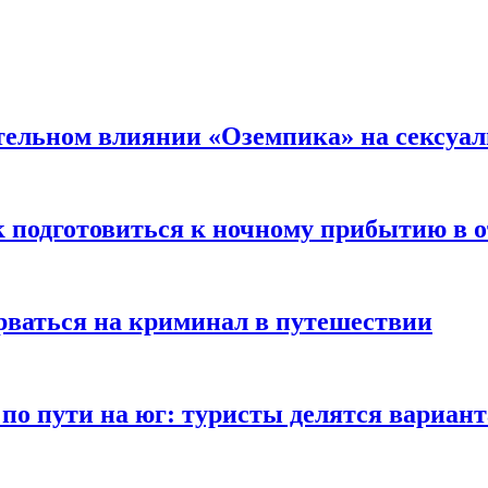
тельном влиянии «Оземпика» на сексуа
к подготовиться к ночному прибытию в о
арваться на криминал в путешествии
 по пути на юг: туристы делятся вариан