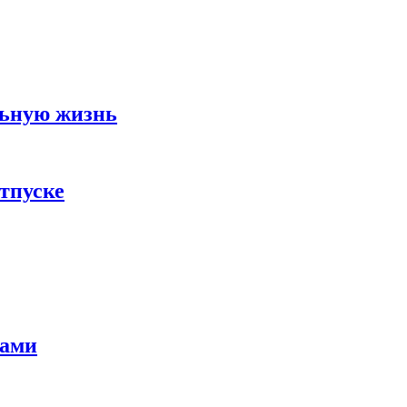
льную жизнь
тпуске
тами