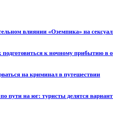
тельном влиянии «Оземпика» на сексуа
к подготовиться к ночному прибытию в о
арваться на криминал в путешествии
 по пути на юг: туристы делятся вариан