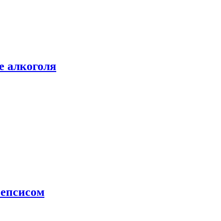
е алкоголя
сепсисом