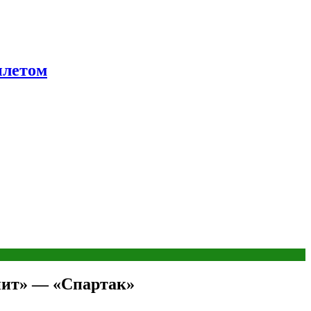
ылетом
нит» — «Спартак»