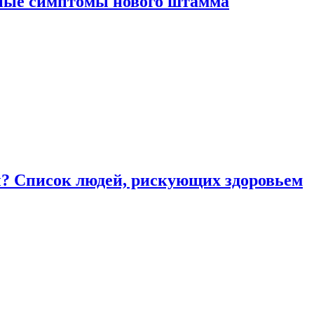
вные симптомы нового штамма
ы? Список людей, рискующих здоровьем