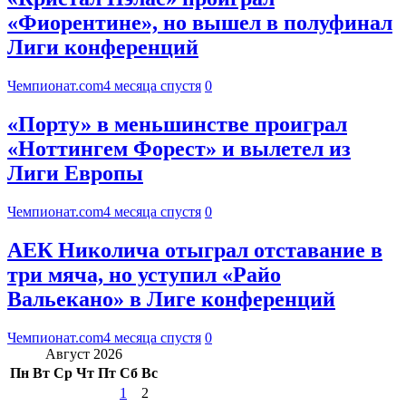
«Фиорентине», но вышел в полуфинал
Лиги конференций
Чемпионат.com
4 месяца спустя
0
«Порту» в меньшинстве проиграл
«Ноттингем Форест» и вылетел из
Лиги Европы
Чемпионат.com
4 месяца спустя
0
АЕК Николича отыграл отставание в
три мяча, но уступил «Райо
Вальекано» в Лиге конференций
Чемпионат.com
4 месяца спустя
0
Август 2026
Пн
Вт
Ср
Чт
Пт
Сб
Вс
1
2