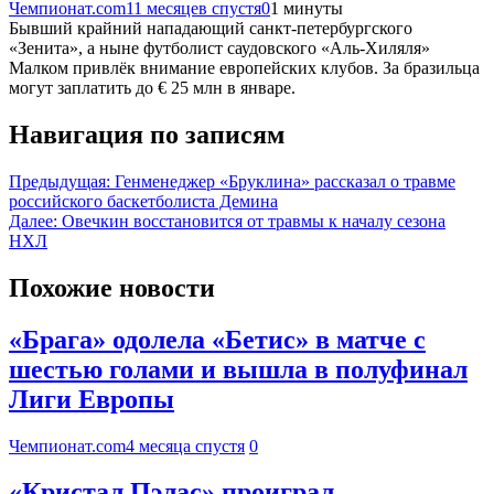
Чемпионат.com
11 месяцев спустя
0
1 минуты
Бывший крайний нападающий санкт-петербургского
«Зенита», а ныне футболист саудовского «Аль-Хиляля»
Малком привлёк внимание европейских клубов. За бразильца
могут заплатить до € 25 млн в январе.
Навигация по записям
Предыдущая:
Генменеджер «Бруклина» рассказал о травме
российского баскетболиста Демина
Далее:
Овечкин восстановится от травмы к началу сезона
НХЛ
Похожие новости
«Брага» одолела «Бетис» в матче с
шестью голами и вышла в полуфинал
Лиги Европы
Чемпионат.com
4 месяца спустя
0
«Кристал Пэлас» проиграл