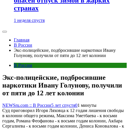
опасен отпуск зимой в жарких
странах
1 неделя спустя
Главная
В России
Экс-полицейские, подбросившие наркотики Ивану
Голунову, получили от пяти до 12 лет колонии
В России
Экс-полицейские, подбросившие
наркотики Ивану Голунову, получили
от пяти до 12 лет колонии
NEWSru.com :: В России
5 лет спустя
0
1 минуты
Суд приговорил Игоря Ляховца к 12 годам лишения свободы
в колонии общего режима, Максима Уметбаева - к восьми
годам, Романа Феофанова - к восьми годам колонии, Акбара
Сергалиева - к восьми годам колонии, Дениса Коновалова - к