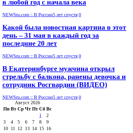
в любой год с начала века
NEWSru.com :: В России
5 лет спустя
0
Какой была новостная картина в этот
день – 31 мая в каждый год за
последние 20 лет
NEWSru.com :: В России
5 лет спустя
0
В Екатеринбурге мужчина открыл
стрельбу с балкона, ранены девочка и
сотрудник Росгвардии (ВИДЕО)
NEWSru.com :: В России
5 лет спустя
0
Август 2026
Пн
Вт
Ср
Чт
Пт
Сб
Вс
1
2
3
4
5
6
7
8
9
10
11
12
13
14
15
16