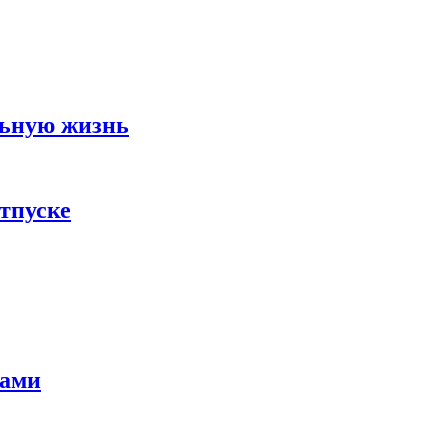
льную жизнь
тпуске
тами