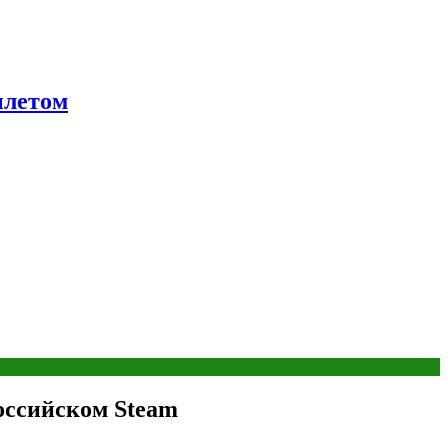
ылетом
оссийском Steam