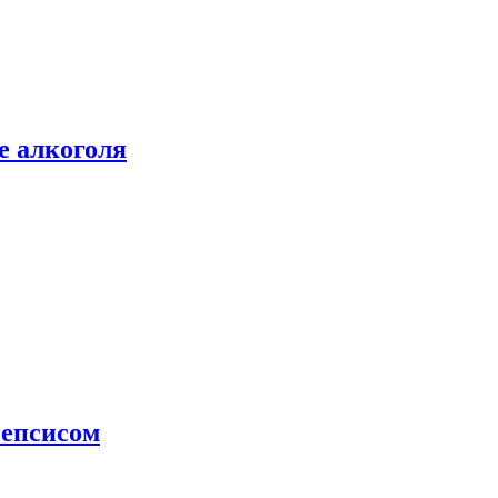
е алкоголя
сепсисом