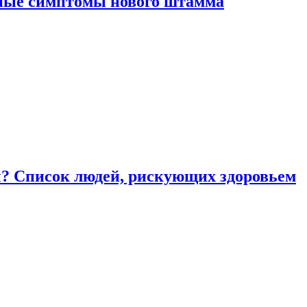
вные симптомы нового штамма
ы? Список людей, рискующих здоровьем