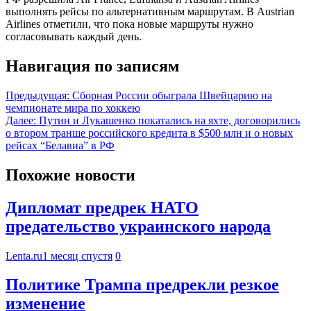
выполнять рейсы по альтернативным маршрутам. В Austrian
Airlines отметили, что пока новые маршруты нужно
согласовывать каждый день.
Навигация по записям
Предыдущая:
Сборная России обыграла Швейцарию на
чемпионате мира по хоккею
Далее:
Путин и Лукашенко покатались на яхте, договорились
о втором транше российского кредита в $500 млн и о новых
рейсах “Белавиа” в РФ
Похожие новости
Дипломат предрек НАТО
предательство украинского народа
Lenta.ru
1 месяц спустя
0
Политике Трампа предрекли резкое
изменение