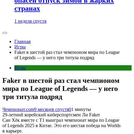
опасен отпуск зимой в жарких
странах
1 неделя спустя
Главная
Игры
Faker в шестой раз стал чемпионом мира по League
of Legends — у него три титула подряд
Игры
Faker в шестой раз стал чемпионом
мира по League of Legends — у него
три титула подряд
Чемпионат.com
9 месяцев спустя
0
1 минуты
29-летний корейский киберспортсмен Ли Faker
Сан Хёк вместе с T1 выиграл чемпионат мира по League
of Legends 2025 в Китае. Это его шестая победа на Worlds
в карьере.