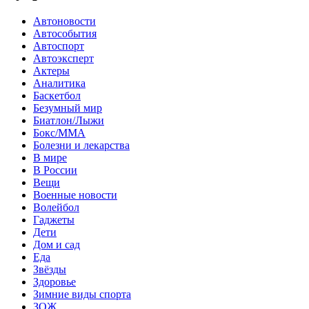
Автоновости
Автособытия
Автоспорт
Автоэксперт
Актеры
Аналитика
Баскетбол
Безумный мир
Биатлон/Лыжи
Бокс/MMA
Болезни и лекарства
В мире
В России
Вещи
Военные новости
Волейбол
Гаджеты
Дети
Дом и сад
Еда
Звёзды
Здоровье
Зимние виды спорта
ЗОЖ