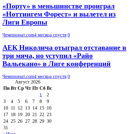
«Порту» в меньшинстве проиграл
«Ноттингем Форест» и вылетел из
Лиги Европы
Чемпионат.com
4 месяца спустя
0
АЕК Николича отыграл отставание в
три мяча, но уступил «Райо
Вальекано» в Лиге конференций
Чемпионат.com
4 месяца спустя
0
Август 2026
Пн
Вт
Ср
Чт
Пт
Сб
Вс
1
2
3
4
5
6
7
8
9
10
11
12
13
14
15
16
17
18
19
20
21
22
23
24
25
26
27
28
29
30
31
« Июл