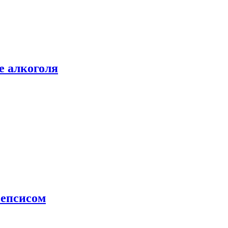
е алкоголя
сепсисом