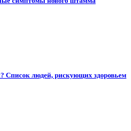
вные симптомы нового штамма
ы? Список людей, рискующих здоровьем