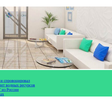
 и спровоцировал
цит водных ресурсов
 из России
щах