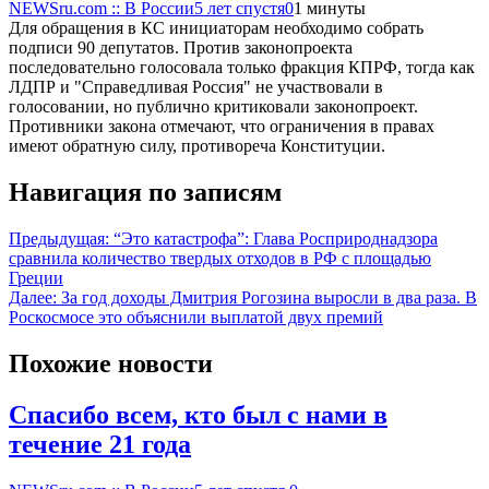
NEWSru.com :: В России
5 лет спустя
0
1 минуты
Для обращения в КС инициаторам необходимо собрать
подписи 90 депутатов. Против законопроекта
последовательно голосовала только фракция КПРФ, тогда как
ЛДПР и "Справедливая Россия" не участвовали в
голосовании, но публично критиковали законопроект.
Противники закона отмечают, что ограничения в правах
имеют обратную силу, противореча Конституции.
Навигация по записям
Предыдущая:
“Это катастрофа”: Глава Росприроднадзора
сравнила количество твердых отходов в РФ с площадью
Греции
Далее:
За год доходы Дмитрия Рогозина выросли в два раза. В
Роскосмосе это объяснили выплатой двух премий
Похожие новости
Спасибо всем, кто был с нами в
течение 21 года