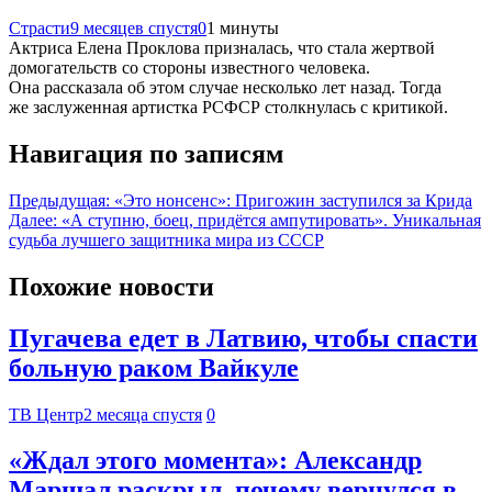
Страсти
9 месяцев спустя
0
1 минуты
Актриса Елена Проклова призналась, что стала жертвой
домогательств со стороны известного человека.
Она рассказала об этом случае несколько лет назад. Тогда
же заслуженная артистка РСФСР столкнулась с критикой.
Навигация по записям
Предыдущая:
«Это нонсенс»: Пригожин заступился за Крида
Далее:
«А ступню, боец, придётся ампутировать». Уникальная
судьба лучшего защитника мира из СССР
Похожие новости
Пугачева едет в Латвию, чтобы спасти
больную раком Вайкуле
ТВ Центр
2 месяца спустя
0
«Ждал этого момента»: Александр
Маршал раскрыл, почему вернулся в