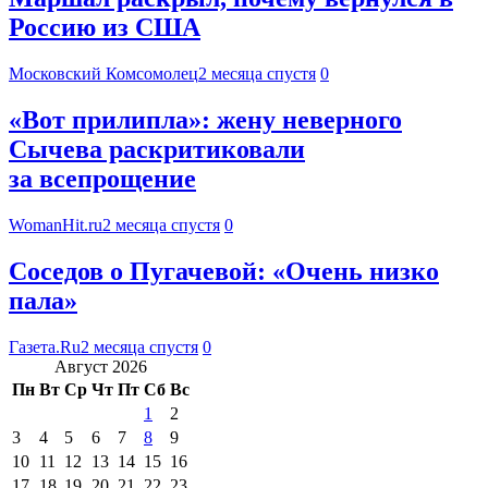
Россию из США
Московский Комсомолец
2 месяца спустя
0
«Вот прилипла»: жену неверного
Сычева раскритиковали
за всепрощение
WomanHit.ru
2 месяца спустя
0
Cоседов о Пугачевой: «Очень низко
пала»
Газета.Ru
2 месяца спустя
0
Август 2026
Пн
Вт
Ср
Чт
Пт
Сб
Вс
1
2
3
4
5
6
7
8
9
10
11
12
13
14
15
16
17
18
19
20
21
22
23