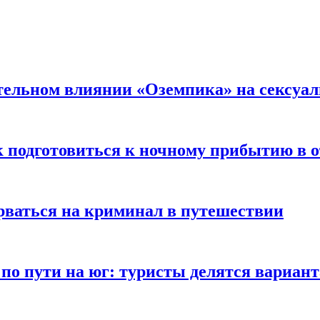
тельном влиянии «Оземпика» на сексуа
к подготовиться к ночному прибытию в о
арваться на криминал в путешествии
 по пути на юг: туристы делятся вариан