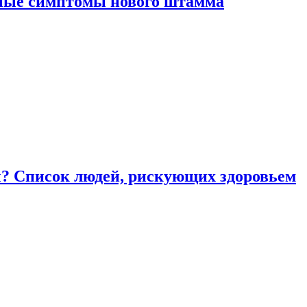
вные симптомы нового штамма
ы? Список людей, рискующих здоровьем