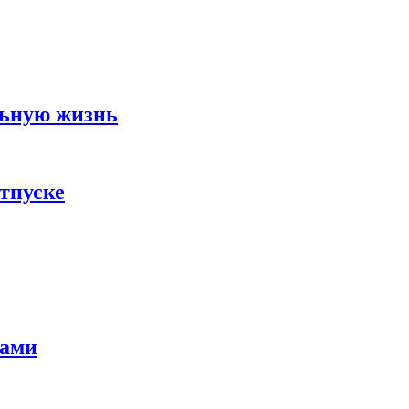
льную жизнь
тпуске
тами