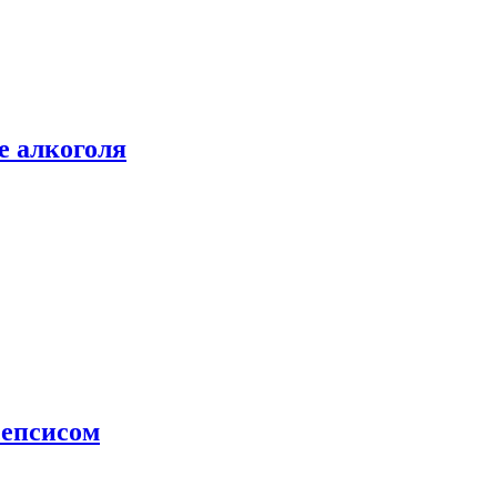
е алкоголя
сепсисом