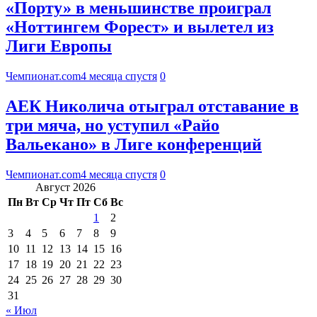
«Порту» в меньшинстве проиграл
«Ноттингем Форест» и вылетел из
Лиги Европы
Чемпионат.com
4 месяца спустя
0
АЕК Николича отыграл отставание в
три мяча, но уступил «Райо
Вальекано» в Лиге конференций
Чемпионат.com
4 месяца спустя
0
Август 2026
Пн
Вт
Ср
Чт
Пт
Сб
Вс
1
2
3
4
5
6
7
8
9
10
11
12
13
14
15
16
17
18
19
20
21
22
23
24
25
26
27
28
29
30
31
« Июл