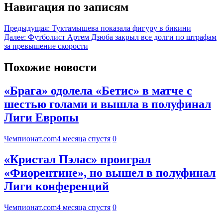
Навигация по записям
Предыдущая:
Туктамышева показала фигуру в бикини
Далее:
Футболист Артем Дзюба закрыл все долги по штрафам
за превышение скорости
Похожие новости
«Брага» одолела «Бетис» в матче с
шестью голами и вышла в полуфинал
Лиги Европы
Чемпионат.com
4 месяца спустя
0
«Кристал Пэлас» проиграл
«Фиорентине», но вышел в полуфинал
Лиги конференций
Чемпионат.com
4 месяца спустя
0