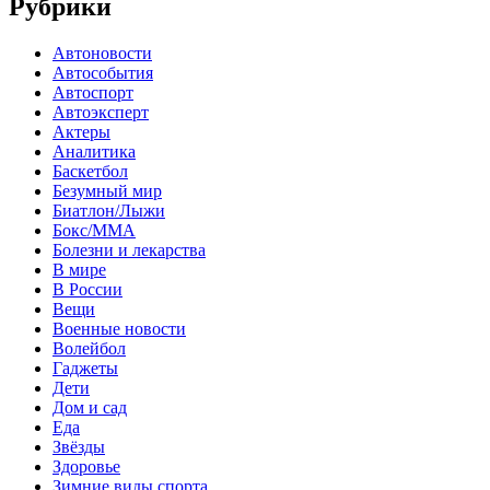
Рубрики
Автоновости
Автособытия
Автоспорт
Автоэксперт
Актеры
Аналитика
Баскетбол
Безумный мир
Биатлон/Лыжи
Бокс/MMA
Болезни и лекарства
В мире
В России
Вещи
Военные новости
Волейбол
Гаджеты
Дети
Дом и сад
Еда
Звёзды
Здоровье
Зимние виды спорта