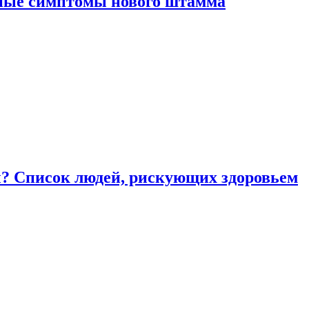
вные симптомы нового штамма
ы? Список людей, рискующих здоровьем