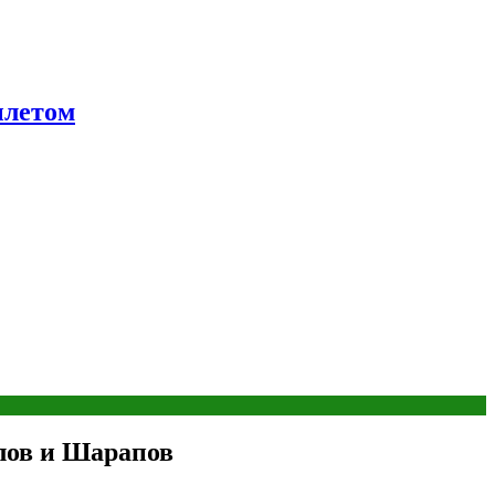
ылетом
лов и Шарапов