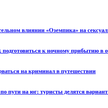
тельном влиянии «Оземпика» на сексуа
к подготовиться к ночному прибытию в о
арваться на криминал в путешествии
 по пути на юг: туристы делятся вариан