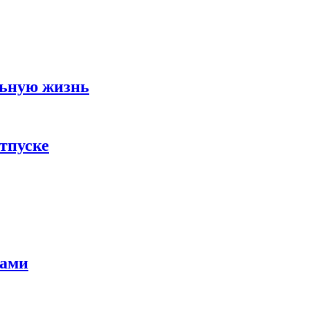
льную жизнь
тпуске
тами