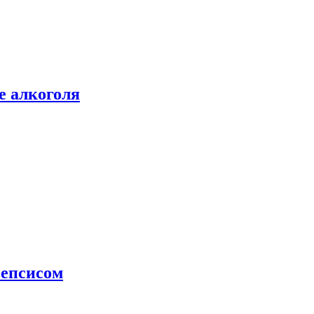
е алкоголя
сепсисом