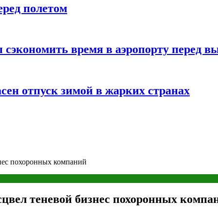
еред полетом
 сэкономить время в аэропорту перед в
сен отпуск зимой в жарких странах
знес похоронных компаний
сцвел теневой бизнес похоронных компа