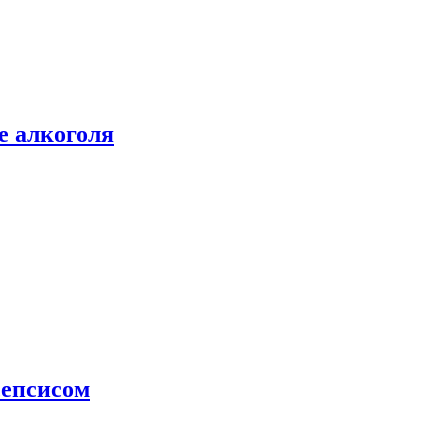
е алкоголя
сепсисом