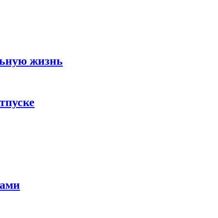
льную жизнь
тпуске
тами