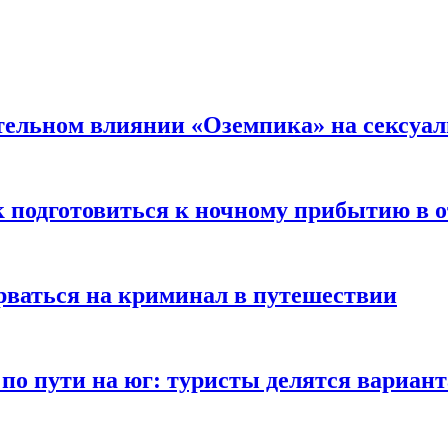
тельном влиянии «Оземпика» на сексуа
к подготовиться к ночному прибытию в о
арваться на криминал в путешествии
 по пути на юг: туристы делятся вариан