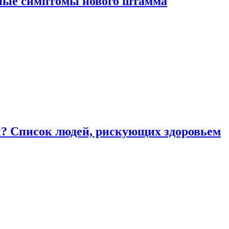
вные симптомы нового штамма
ы? Список людей, рискующих здоровьем