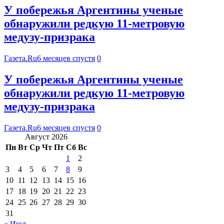
У побережья Аргентины ученые
обнаружили редкую 11-метровую
медузу-призрака
Газета.Ru
6 месяцев спустя
0
У побережья Аргентины ученые
обнаружили редкую 11-метровую
медузу-призрака
Газета.Ru
6 месяцев спустя
0
Август 2026
Пн
Вт
Ср
Чт
Пт
Сб
Вс
1
2
3
4
5
6
7
8
9
10
11
12
13
14
15
16
17
18
19
20
21
22
23
24
25
26
27
28
29
30
31
« Июл