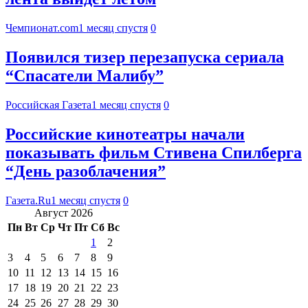
Чемпионат.com
1 месяц спустя
0
Появился тизер перезапуска сериала
“Спасатели Малибу”
Российская Газета
1 месяц спустя
0
Российские кинотеатры начали
показывать фильм Стивена Спилберга
“День разоблачения”
Газета.Ru
1 месяц спустя
0
Август 2026
Пн
Вт
Ср
Чт
Пт
Сб
Вс
1
2
3
4
5
6
7
8
9
10
11
12
13
14
15
16
17
18
19
20
21
22
23
24
25
26
27
28
29
30