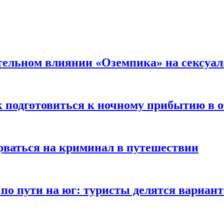
тельном влиянии «Оземпика» на сексуа
к подготовиться к ночному прибытию в о
арваться на криминал в путешествии
 по пути на юг: туристы делятся вариан