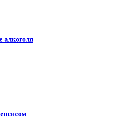
е алкоголя
сепсисом