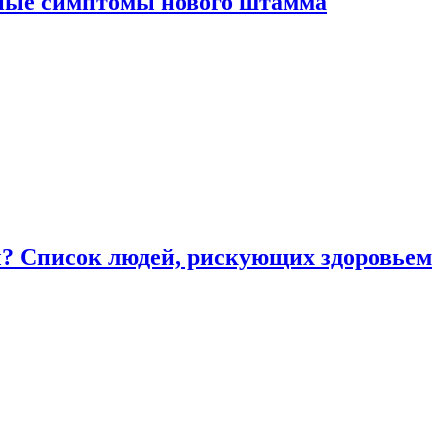
вные симптомы нового штамма
ы? Список людей, рискующих здоровьем