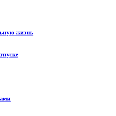
льную жизнь
тпуске
тами