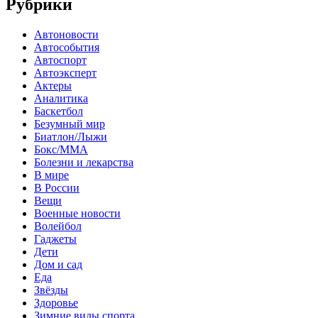
Рубрики
Автоновости
Автособытия
Автоспорт
Автоэксперт
Актеры
Аналитика
Баскетбол
Безумный мир
Биатлон/Лыжи
Бокс/MMA
Болезни и лекарства
В мире
В России
Вещи
Военные новости
Волейбол
Гаджеты
Дети
Дом и сад
Еда
Звёзды
Здоровье
Зимние виды спорта