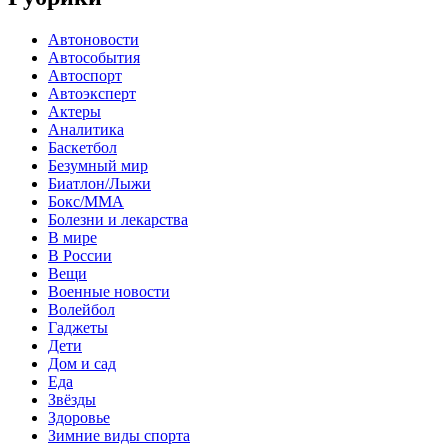
Автоновости
Автособытия
Автоспорт
Автоэксперт
Актеры
Аналитика
Баскетбол
Безумный мир
Биатлон/Лыжи
Бокс/MMA
Болезни и лекарства
В мире
В России
Вещи
Военные новости
Волейбол
Гаджеты
Дети
Дом и сад
Еда
Звёзды
Здоровье
Зимние виды спорта