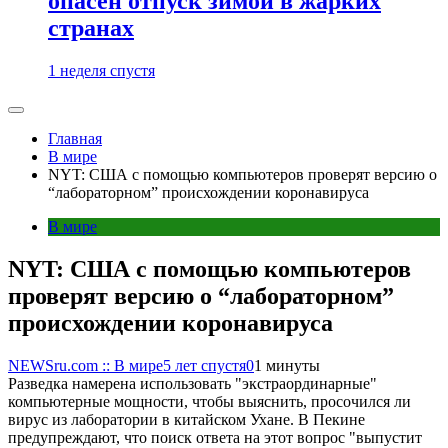
опасен отпуск зимой в жарких
странах
1 неделя спустя
Главная
В мире
NYT: США с помощью компьютеров проверят версию о
“лабораторном” происхождении коронавируса
В мире
NYT: США с помощью компьютеров
проверят версию о “лабораторном”
происхождении коронавируса
NEWSru.com :: В мире
5 лет спустя
0
1 минуты
Разведка намерена использовать "экстраординарные"
компьютерные мощности, чтобы выяснить, просочился ли
вирус из лаборатории в китайском Ухане. В Пекине
предупреждают, что поиск ответа на этот вопрос "выпустит