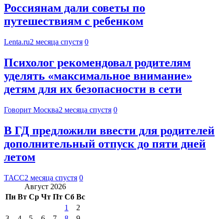
Россиянам дали советы по
путешествиям с ребенком
Lenta.ru
2 месяца спустя
0
Психолог рекомендовал родителям
уделять «максимальное внимание»
детям для их безопасности в сети
Говорит Москва
2 месяца спустя
0
В ГД предложили ввести для родителей
дополнительный отпуск до пяти дней
летом
ТАСС
2 месяца спустя
0
Август 2026
Пн
Вт
Ср
Чт
Пт
Сб
Вс
1
2
3
4
5
6
7
8
9