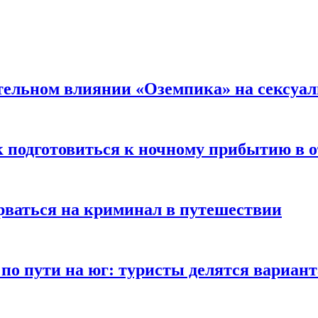
тельном влиянии «Оземпика» на сексуа
к подготовиться к ночному прибытию в о
арваться на криминал в путешествии
 по пути на юг: туристы делятся вариан