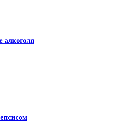
е алкоголя
сепсисом