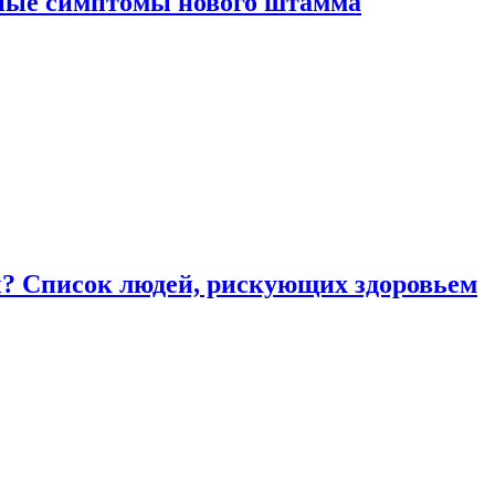
вные симптомы нового штамма
ы? Список людей, рискующих здоровьем