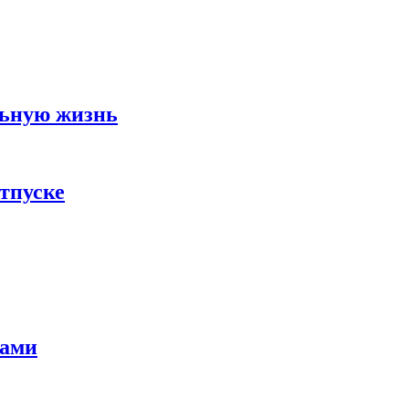
льную жизнь
тпуске
тами