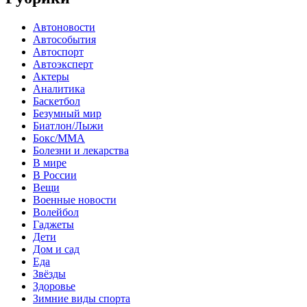
Автоновости
Автособытия
Автоспорт
Автоэксперт
Актеры
Аналитика
Баскетбол
Безумный мир
Биатлон/Лыжи
Бокс/MMA
Болезни и лекарства
В мире
В России
Вещи
Военные новости
Волейбол
Гаджеты
Дети
Дом и сад
Еда
Звёзды
Здоровье
Зимние виды спорта