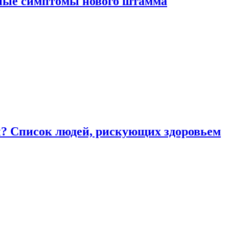
вные симптомы нового штамма
ы? Список людей, рискующих здоровьем