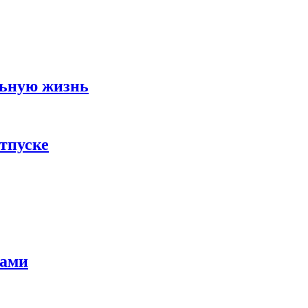
льную жизнь
тпуске
тами