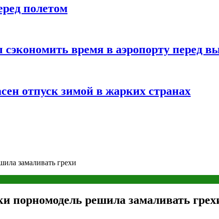
еред полетом
 сэкономить время в аэропорту перед в
сен отпуск зимой в жарких странах
шила замаливать грехи
ки порномодель решила замаливать грех