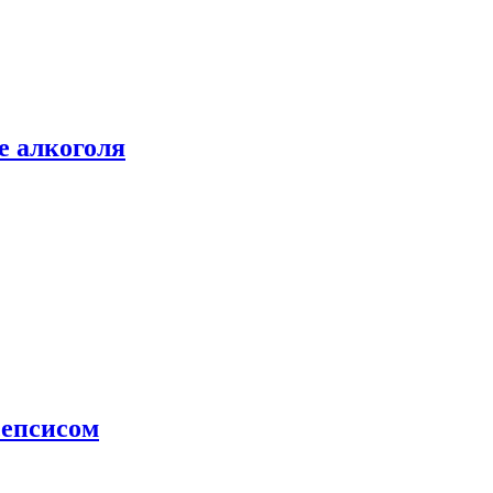
е алкоголя
сепсисом