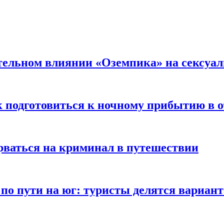
тельном влиянии «Оземпика» на сексуа
к подготовиться к ночному прибытию в о
арваться на криминал в путешествии
 по пути на юг: туристы делятся вариан