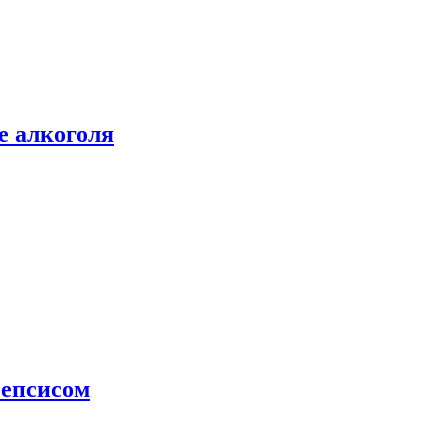
е алкоголя
сепсисом