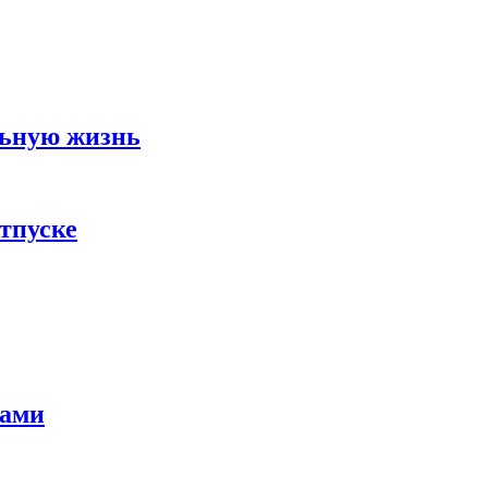
льную жизнь
тпуске
тами