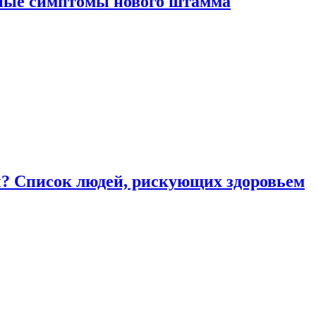
вные симптомы нового штамма
ы? Список людей, рискующих здоровьем