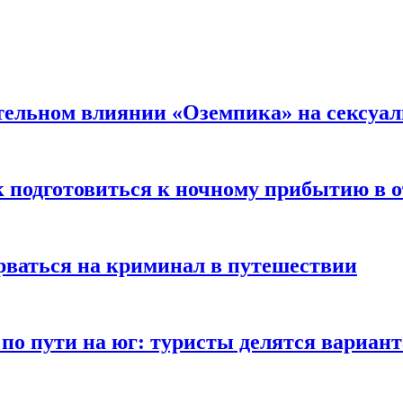
тельном влиянии «Оземпика» на сексуа
к подготовиться к ночному прибытию в о
арваться на криминал в путешествии
 по пути на юг: туристы делятся вариан