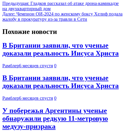
Предыдущая:
Гладков рассказал об атаке дрона-камикадзе
на двухквартирный дом
Далее:
Чемпион ОИ-2024 по женскому боксу Хелиф подала
жалобу в прокуратуру из-за травли в Сети
Похожие новости
В Британии заявили, что ученые
доказали реальность Иисуса Христа
Рамблер
6 месяцев спустя
0
В Британии заявили, что ученые
доказали реальность Иисуса Христа
Рамблер
6 месяцев спустя
0
У побережья Аргентины ученые
обнаружили редкую 11-метровую
медузу-призрака