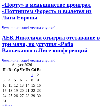
«Порту» в меньшинстве проиграл
«Ноттингем Форест» и вылетел из
Лиги Европы
Чемпионат.com
4 месяца спустя
0
АЕК Николича отыграл отставание в
три мяча, но уступил «Райо
Вальекано» в Лиге конференций
Чемпионат.com
4 месяца спустя
0
Август 2026
Пн
Вт
Ср
Чт
Пт
Сб
Вс
1
2
3
4
5
6
7
8
9
10
11
12
13
14
15
16
17
18
19
20
21
22
23
24
25
26
27
28
29
30
31
« Июл