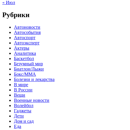
« Июл
Рубрики
Автоновости
Автособытия
Автоспорт
Автоэксперт
Актеры
Аналитика
Баскетбол
Безумный мир
Биатлон/Лыжи
Бокс/MMA
Болезни и лекарства
В мире
В России
Вещи
Военные новости
Волейбол
Гаджеты
Дети
Дом и сад
Еда