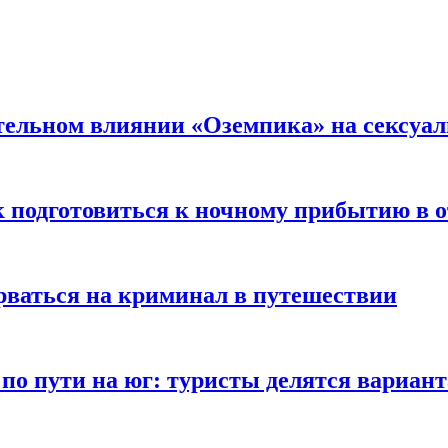
тельном влиянии «Оземпика» на сексуа
к подготовиться к ночному прибытию в о
арваться на криминал в путешествии
 по пути на юг: туристы делятся вариан