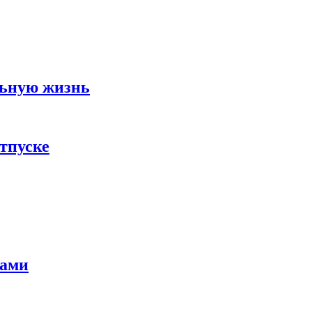
льную жизнь
тпуске
тами