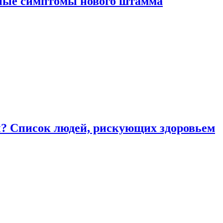
вные симптомы нового штамма
ы? Список людей, рискующих здоровьем