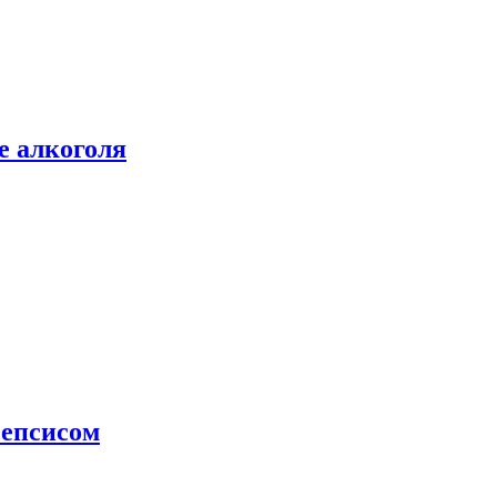
е алкоголя
сепсисом