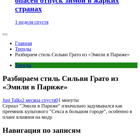
опасен отпуск зимой в жарких
странах
1 неделя спустя
Главная
Тренды
Разбираем стиль Сильви Грато из «Эмили в Париже»
Тренды
Разбираем стиль Сильви Грато из
«Эмили в Париже»
Just Talks
2 месяца спустя
0
1 минуты
Сериал "Эмили в Париже" изначально задумывался как
преемник культового "Секса в большом городе", особенно в
плане влияния на моду.
Навигация по записям