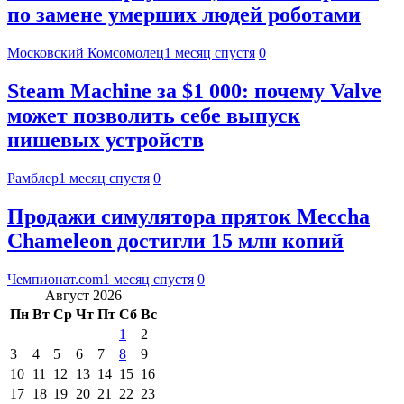
по замене умерших людей роботами
Московский Комсомолец
1 месяц спустя
0
Steam Machine за $1 000: почему Valve
может позволить себе выпуск
нишевых устройств
Рамблер
1 месяц спустя
0
Продажи симулятора пряток Meccha
Chameleon достигли 15 млн копий
Чемпионат.com
1 месяц спустя
0
Август 2026
Пн
Вт
Ср
Чт
Пт
Сб
Вс
1
2
3
4
5
6
7
8
9
10
11
12
13
14
15
16
17
18
19
20
21
22
23