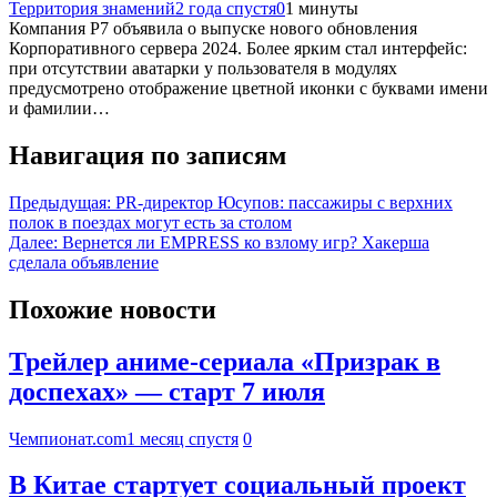
Территория знамений
2 года спустя
0
1 минуты
Компания Р7 объявила о выпуске нового обновления
Корпоративного сервера 2024. Более ярким стал интерфейс:
при отсутствии аватарки у пользователя в модулях
предусмотрено отображение цветной иконки с буквами имени
и фамилии…
Навигация по записям
Предыдущая:
PR-директор Юсупов: пассажиры с верхних
полок в поездах могут есть за столом
Далее:
Вернется ли EMPRESS ко взлому игр? Хакерша
сделала объявление
Похожие новости
Трейлер аниме-сериала «Призрак в
доспехах» — старт 7 июля
Чемпионат.com
1 месяц спустя
0
В Китае стартует социальный проект