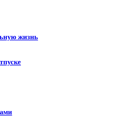
льную жизнь
тпуске
тами