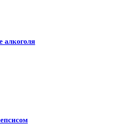
е алкоголя
сепсисом