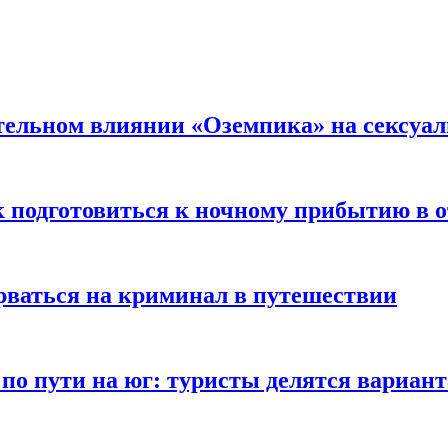
тельном влиянии «Оземпика» на сексуа
к подготовиться к ночному прибытию в о
арваться на криминал в путешествии
 по пути на юг: туристы делятся вариан