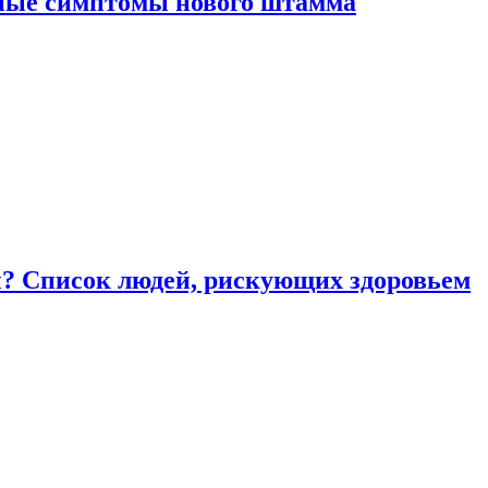
вные симптомы нового штамма
ы? Список людей, рискующих здоровьем