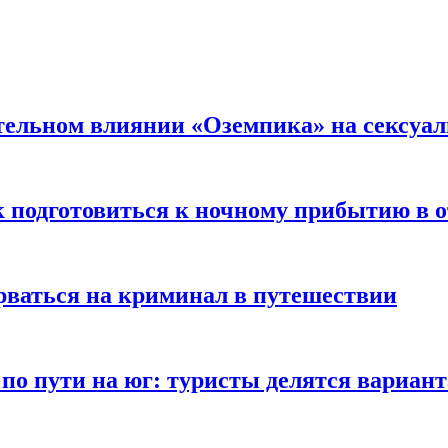
тельном влиянии «Оземпика» на сексуа
к подготовиться к ночному прибытию в о
арваться на криминал в путешествии
 по пути на юг: туристы делятся вариан