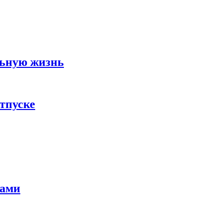
льную жизнь
тпуске
тами