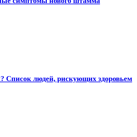
вные симптомы нового штамма
ы? Список людей, рискующих здоровьем