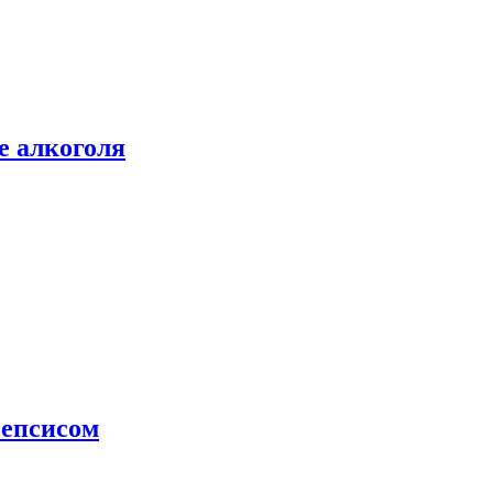
е алкоголя
сепсисом