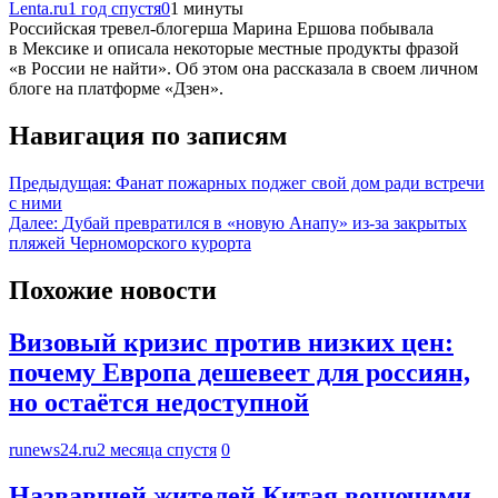
Lenta.ru
1 год спустя
0
1 минуты
Российская тревел-блогерша Марина Ершова побывала
в Мексике и описала некоторые местные продукты фразой
«в России не найти». Об этом она рассказала в своем личном
блоге на платформе «Дзен».
Навигация по записям
Предыдущая:
Фанат пожарных поджег свой дом ради встречи
с ними
Далее:
Дубай превратился в «новую Анапу» из-за закрытых
пляжей Черноморского курорта
Похожие новости
Визовый кризис против низких цен:
почему Европа дешевеет для россиян,
но остаётся недоступной
runews24.ru
2 месяца спустя
0
Назвавшей жителей Китая вонючими