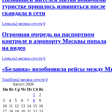
туристке пришлось извиняться после
скандала в сети
Lenta.ru
2 месяца спустя
0
Огромная очередь на паспортном
контроле в аэропорту Москвы попала
на видео
Lenta.ru
2 месяца спустя
0
«Белавиа» возобновила рейсы между М
TourDom
2 месяца спустя
0
Август 2026
Пн
Вт
Ср
Чт
Пт
Сб
Вс
1
2
3
4
5
6
7
8
9
10
11
12
13
14
15
16
17
18
19
20
21
22
23