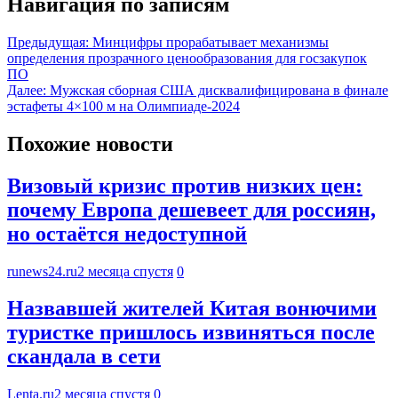
Навигация по записям
Предыдущая:
Минцифры прорабатывает механизмы
определения прозрачного ценообразования для госзакупок
ПО
Далее:
Мужская сборная США дисквалифицирована в финале
эстафеты 4×100 м на Олимпиаде‑2024
Похожие новости
Визовый кризис против низких цен:
почему Европа дешевеет для россиян,
но остаётся недоступной
runews24.ru
2 месяца спустя
0
Назвавшей жителей Китая вонючими
туристке пришлось извиняться после
скандала в сети
Lenta.ru
2 месяца спустя
0