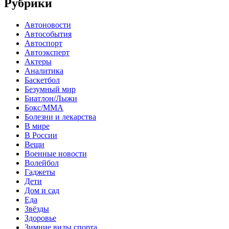
Рубрики
Автоновости
Автособытия
Автоспорт
Автоэксперт
Актеры
Аналитика
Баскетбол
Безумный мир
Биатлон/Лыжи
Бокс/MMA
Болезни и лекарства
В мире
В России
Вещи
Военные новости
Волейбол
Гаджеты
Дети
Дом и сад
Еда
Звёзды
Здоровье
Зимние виды спорта